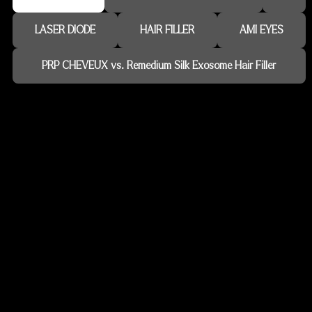
LASER DIODE
HAIR FILLER
AMI EYES
PRP CHEVEUX vs. Remedium Silk Exosome Hair Filler